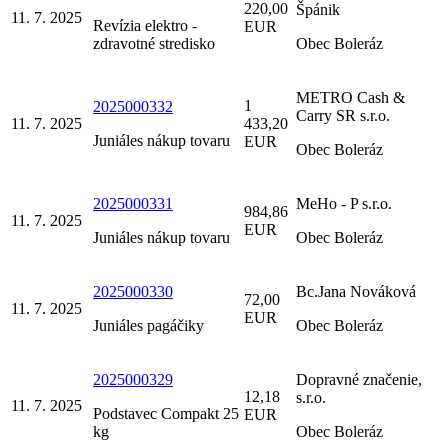
220,00
Špánik
11. 7. 2025
Revízia elektro -
EUR
zdravotné stredisko
Obec Boleráz
METRO Cash &
1
2025000332
Carry SR s.r.o.
11. 7. 2025
433,20
Juniáles nákup tovaru
EUR
Obec Boleráz
2025000331
MeHo - P s.r.o.
984,86
11. 7. 2025
EUR
Juniáles nákup tovaru
Obec Boleráz
2025000330
Bc.Jana Nováková
72,00
11. 7. 2025
EUR
Juniáles pagáčiky
Obec Boleráz
2025000329
Dopravné značenie,
12,18
s.r.o.
11. 7. 2025
Podstavec Compakt 25
EUR
kg
Obec Boleráz