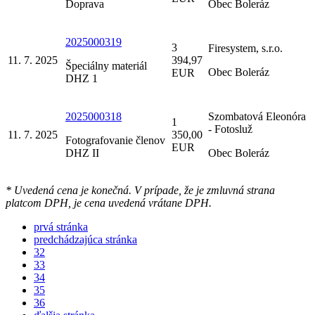
Doprava
Obec Boleráz
2025000319
3
Firesystem, s.r.o.
11. 7. 2025
394,97
Špeciálny materiál
Obec Boleráz
EUR
DHZ 1
2025000318
Szombatová Eleonóra
1
- Fotosluž
11. 7. 2025
350,00
Fotografovanie členov
EUR
DHZ II
Obec Boleráz
* Uvedená cena je konečná. V prípade, že je zmluvná strana
platcom DPH, je cena uvedená vrátane DPH.
prvá stránka
predchádzajúca stránka
32
33
34
35
36