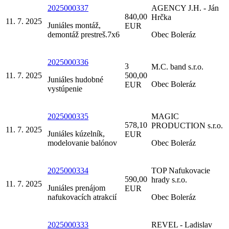
2025000337
AGENCY J.H. - Ján
840,00
Hrčka
11. 7. 2025
Juniáles montáž,
EUR
demontáž prestreš.7x6
Obec Boleráz
2025000336
3
M.C. band s.r.o.
11. 7. 2025
500,00
Juniáles hudobné
Obec Boleráz
EUR
vystúpenie
2025000335
MAGIC
578,10
PRODUCTION s.r.o.
11. 7. 2025
Juniáles kúzelník,
EUR
modelovanie balónov
Obec Boleráz
2025000334
TOP Nafukovacie
590,00
hrady s.r.o.
11. 7. 2025
Juniáles prenájom
EUR
nafukovacích atrakcií
Obec Boleráz
2025000333
REVEL - Ladislav