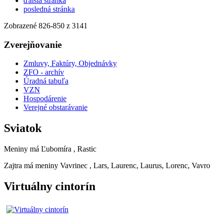
ďalšia stránka
posledná stránka
Zobrazené
826
-
850
z 3141
Zverejňovanie
Zmluvy, Faktúry, Objednávky
ZFO - archív
Úradná tabuľa
VZN
Hospodárenie
Verejné obstarávanie
Sviatok
Meniny má
Ľubomíra
, Rastic
Zajtra má meniny
Vavrinec
, Lars, Laurenc, Laurus, Lorenc, Vavro
Virtuálny cintorín