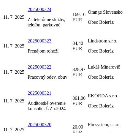
2025000324
Orange Slovensko
169,16
11. 7. 2025
Za telefónne služby,
EUR
Obec Boleráz
telefón, parkovné
2025000323
Lindstrom s.r.o.
84,40
11. 7. 2025
EUR
Prenájom rohoží
Obec Boleráz
2025000322
Lukáš Minarovič
828,97
11. 7. 2025
EUR
Pracovný odev, obuv
Obec Boleráz
2025000321
EKORDA s.r.o.
861,00
11. 7. 2025
Audítorské overenie
EUR
Obec Boleráz
konsolid. ÚZ r.2024
2025000320
Firesystem, s.r.o.
20,00
11. 7. 2025
EUR