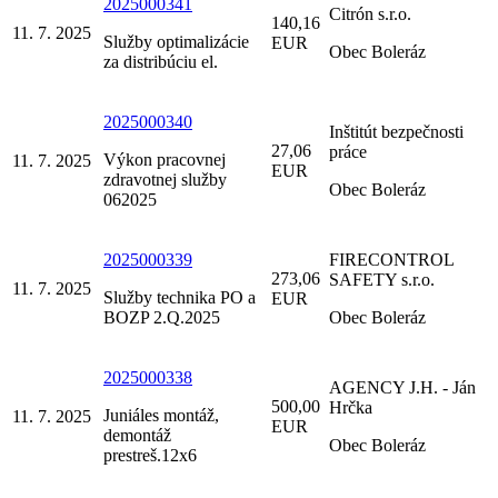
2025000341
Citrón s.r.o.
140,16
11. 7. 2025
Služby optimalizácie
EUR
Obec Boleráz
za distribúciu el.
2025000340
Inštitút bezpečnosti
27,06
práce
Výkon pracovnej
11. 7. 2025
EUR
zdravotnej služby
Obec Boleráz
062025
2025000339
FIRECONTROL
273,06
SAFETY s.r.o.
11. 7. 2025
Služby technika PO a
EUR
BOZP 2.Q.2025
Obec Boleráz
2025000338
AGENCY J.H. - Ján
500,00
Hrčka
Juniáles montáž,
11. 7. 2025
EUR
demontáž
Obec Boleráz
prestreš.12x6