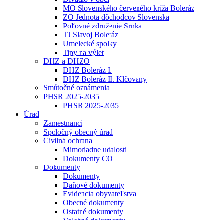
MO Slovenského červeného kríža Boleráz
ZO Jednota dôchodcov Slovenska
Poľovné združenie Srnka
TJ Slavoj Boleráz
Umelecké spolky
Tipy na výlet
DHZ a DHZO
DHZ Boleráz I.
DHZ Boleráz II. Klčovany
Smútočné oznámenia
PHSR 2025-2035
PHSR 2025-2035
Úrad
Zamestnanci
Spoločný obecný úrad
Civilná ochrana
Mimoriadne udalosti
Dokumenty CO
Dokumenty
Dokumenty
Daňové dokumenty
Evidencia obyvateľstva
Obecné dokumenty
Ostatné dokumenty