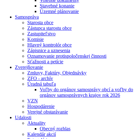
Volebné dokumenty
Stavebné konanie
Územné plánovanie
Samospráva
Starosta obce
Zástupca starostu obce
Zastupiteľstvo
Komisie
Hlavný kontrolór obce
Zápisnice a uznesenia
Oznamovanie protispoločenskej činnosti
Sťažnosti a petície
Zverejňovanie
Zmluvy, Faktúry, Objednávky
ZFO - archív
Úradná tabuľa
Voľby do orgánov samosprávy obcí a voľby do
orgánov samosprávnych krajov rok 2026
VZN
Hospodárenie
Verejné obstarávanie
Udalosti
Aktuality
Obecný rozhlas
Kalendár akcií