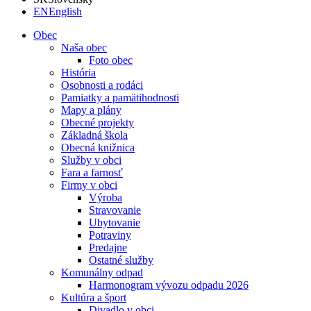
EN
English
Obec
Naša obec
Foto obec
História
Osobnosti a rodáci
Pamiatky a pamätihodnosti
Mapy a plány
Obecné projekty
Základná škola
Obecná knižnica
Služby v obci
Fara a farnosť
Firmy v obci
Výroba
Stravovanie
Ubytovanie
Potraviny
Predajne
Ostatné služby
Komunálny odpad
Harmonogram vývozu odpadu 2026
Kultúra a šport
Divadlo v obci