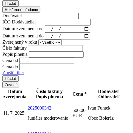
Hľadať
Rozšírené hľadanie
Dodávateľ
IČO Dodávatelia
Dátum zverejnenia od
Dátum zverejnenia do
Zverejnený v roku
Číslo faktúry
Popis plnenia
Cena od
Cena do
Zrušiť filter
Zavrieť
Dátum
Číslo faktúry
Dodávateľ
Cena *
zverejnenia
Popis plnenia
Odberateľ
2025000342
Ivan Funtek
500,00
11. 7. 2025
EUR
Juniáles moderovanie
Obec Boleráz