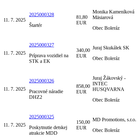
Monika Kameníková
2025000328
81,80
Mäsiarová
11. 7. 2025
EUR
Štartér
Obec Boleráz
2025000327
Juraj Skukálek SK
340,00
11. 7. 2025
Príprava vozidiel na
EUR
Obec Boleráz
STK a EK
Juraj Žákovský -
2025000326
INTEC
858,00
11. 7. 2025
HUSQVARNA
Pracovné náradie
EUR
DHZ2
Obec Boleráz
2025000325
MD Promotions, s.r.o.
150,00
11. 7. 2025
Poskytnutie detskej
EUR
Obec Boleráz
atrakcie MDD